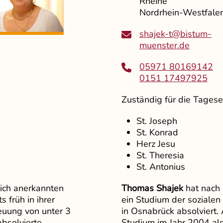
Rheine
Nordrhein-Westfale
shajek-t@bistum-
muenster.de
05971 80169142
0151 17497925
Zuständig für die Tagese
St. Joseph
St. Konrad
Herz Jesu
St. Theresia
St. Antonius
ich anerkannten
Thomas Shajek
hat nach
s früh in ihrer
ein Studium der sozialen
euung von unter 3
in Osnabrück absolviert.
absolvierte
Studium im Jahr 2004 als