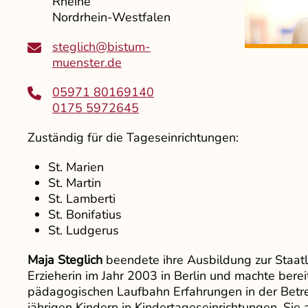
Rheine
Nordrhein-Westfalen
steglich@bistum-
muenster.de
05971 80169140
0175 5972645
Zuständig für die Tageseinrichtungen:
St. Marien
St. Martin
St. Lamberti
St. Bonifatius
St. Ludgerus
Maja Steglich
beendete ihre Ausbildung zur Staatl
Erzieherin im Jahr 2003 in Berlin und machte bereit
pädagogischen Laufbahn Erfahrungen in der Betr
jährigen Kindern in Kindertageseinrichtungen. Sie 