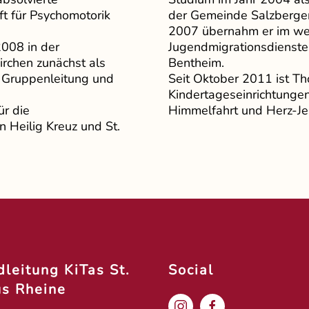
ft für Psychomotorik
der Gemeinde Salzbergen
2007 übernahm er im wei
2008 in der
Jugendmigrationsdienstes
rchen zunächst als
Bentheim.
ls Gruppenleitung und
Seit Oktober 2011 ist Th
Kindertageseinrichtungen
ür die
Himmelfahrt und Herz-Jes
 Heilig Kreuz und St.
leitung KiTas St.
Social
us Rheine